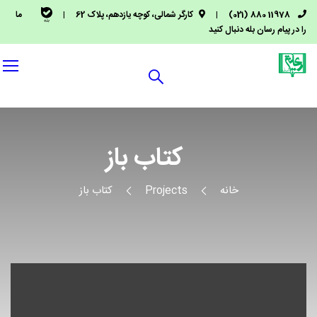
11978 880 (021)
|
کارگر شمالی، کوچه یازدهم، پلاک 62
|
ما
را در پیام رسان بله دنبال کنید
کتاب باز
خانه
Projects
کتاب باز