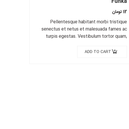
Funka
12
تومان
Pellentesque habitant morbi tristique
senectus et netus et malesuada fames ac
turpis egestas. Vestibulum tortor quam,
feugiat vitae, ultricies eget, tempor sit
amet, ante. Donec eu libero sit amet…
ADD TO CART