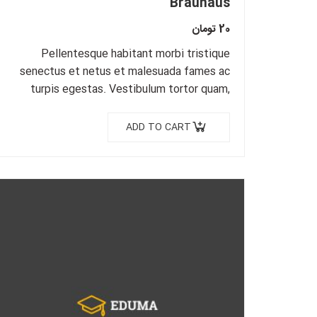
Brauhaus
20
تومان
Pellentesque habitant morbi tristique
senectus et netus et malesuada fames ac
turpis egestas. Vestibulum tortor quam,
feugiat vitae, ultricies eget, tempor sit
amet, ante. Donec eu libero sit amet…
ADD TO CART