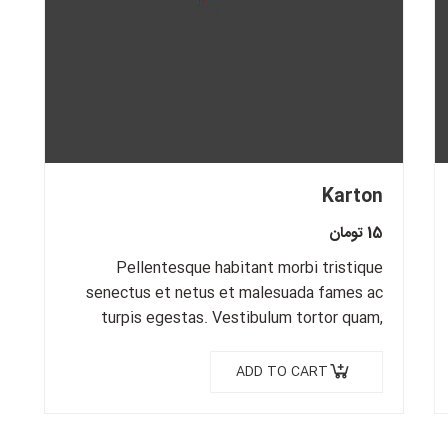
Karton
15
تومان
Pellentesque habitant morbi tristique
senectus et netus et malesuada fames ac
turpis egestas. Vestibulum tortor quam,
feugiat vitae, ultricies eget, tempor sit
amet, ante. Donec eu libero sit amet…
ADD TO CART