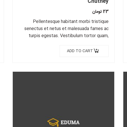
Chutney
23
تومان
Pellentesque habitant morbi tristique
senectus et netus et malesuada fames ac
turpis egestas. Vestibulum tortor quam,
feugiat vitae, ultricies eget, tempor sit
amet, ante. Donec eu libero sit amet…
ADD TO CART