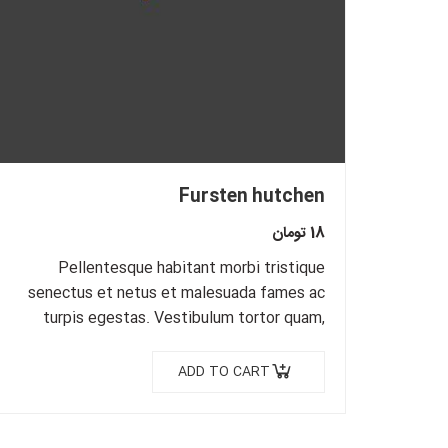
Fursten hutchen
18
تومان
Pellentesque habitant morbi tristique
senectus et netus et malesuada fames ac
turpis egestas. Vestibulum tortor quam,
feugiat vitae, ultricies eget, tempor sit
amet, ante. Donec eu libero sit amet…
ADD TO CART