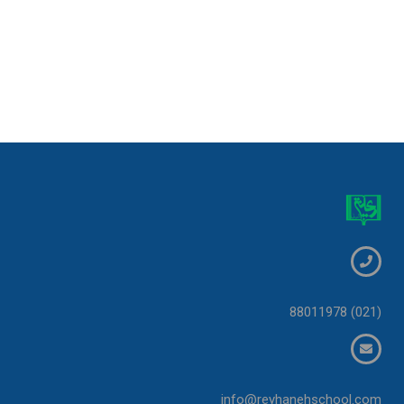
(021) 88011978
info@reyhanehschool.com