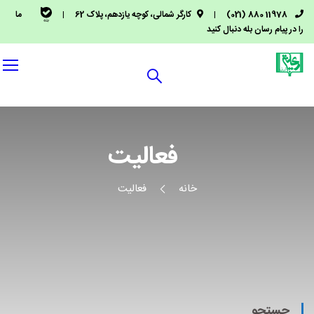
11978 880 (021)
|
کارگر شمالی، کوچه یازدهم، پلاک 62
|
ما
را در پیام رسان بله دنبال کنید
فعاليت
خانه
فعاليت
جستجو