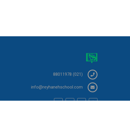
(021) 88011978
info@reyhanehschool.com
Purchase
Sitemap
Terms
Privacy