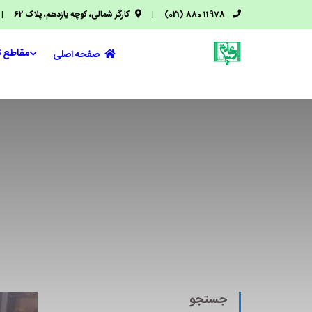
11978 880 (021)
|
کارگر شمالی، کوچه یازدهم، پلاک 62
|
مقاطع 
صفحه اصلی
جستجو