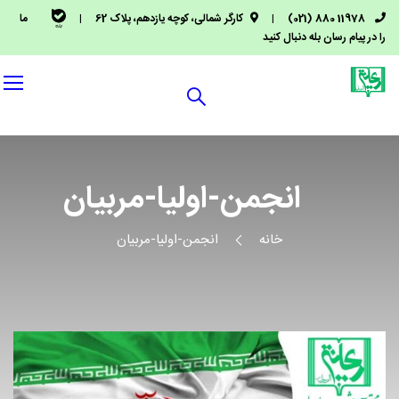
11978 880 (021)
|
کارگر شمالی، کوچه یازدهم، پلاک 62
|
ما
را در پیام رسان بله دنبال کنید
انجمن-اولیا-مربیان
خانه
انجمن-اولیا-مربیان