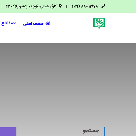
11978 880 (021)
|
کارگر شمالی، کوچه یازدهم، پلاک 62
|
مقاطع 
صفحه اصلی
جستجو