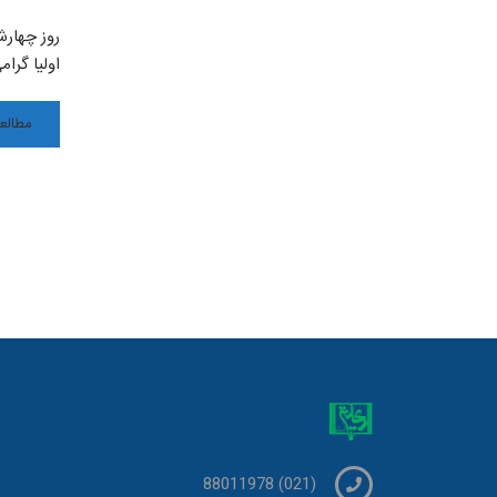
اولیا گرا
مطالعه
(021) 88011978