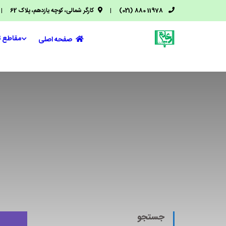
11978 880 (021)
|
کارگر شمالی، کوچه یازدهم، پلاک 62
|
مقاطع 
صفحه اصلی
جستجو